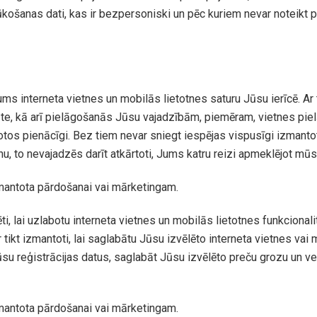
ošanas dati, kas ir bezpersoniski un pēc kuriem nevar noteikt p
 Jums interneta vietnes un mobilās lietotnes saturu Jūsu ierīcē. Ar
tāte, kā arī pielāgošanās Jūsu vajadzībām, piemēram, vietnes pie
rbotos pienācīgi. Bez tiem nevar sniegt iespējas vispusīgi izmanto
u, to nevajadzēs darīt atkārtoti, Jums katru reizi apmeklējot mūsu 
izmantota pārdošanai vai mārketingam.
ēti, lai uzlabotu interneta vietnes un mobilās lietotnes funkcionalit
ar tikt izmantoti, lai saglabātu Jūsu izvēlēto interneta vietnes va
ūsu reģistrācijas datus, saglabāt Jūsu izvēlēto preču grozu un ve
izmantota pārdošanai vai mārketingam.