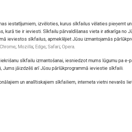
as iestatījumiem, izvēloties, kurus sīkfailus vēlaties pieņemt un 
 kurā tie ir ieviesti. Sīkfailu pārvaldīšanas vieta ir atkarīga 
mā ieviestos sīkfailus, apmeklējiet Jūsu izmantojamās pārlūkpro
Chrome
;
Mozilla
;
Edge
;
Safari
;
Opera
.
 piekrišanu sīkfailu izmantošanai, iesniedzot mums lūgumu pa e-
i, Jums jāizdzēš arī Jūsu pārlūkprogrammā ieviestie sīkfaili.
onālajiem un analītiskajiem sīkfailiem, interneta vietni nevarēs li