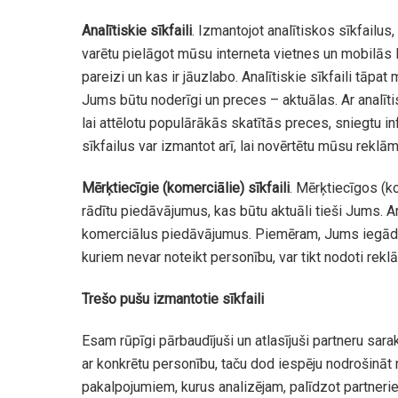
Analītiskie sīkfaili
. Izmantojot analītiskos sīkfailu
varētu pielāgot mūsu interneta vietnes un mobilās 
pareizi un kas ir jāuzlabo. Analītiskie sīkfaili tāp
Jums būtu noderīgi un preces – aktuālas. Ar analītis
lai attēlotu populārākās skatītās preces, sniegtu i
sīkfailus var izmantot arī, lai novērtētu mūsu reklā
Mērķtiecīgie (komerciālie) sīkfaili
. Mērķtiecīgos (k
rādītu piedāvājumus, kas būtu aktuāli tieši Jums. Ar
komerciālus piedāvājumus. Piemēram, Jums iegādājo
kuriem nevar noteikt personību, var tikt nodoti re
Trešo pušu izmantotie sīkfaili
Esam rūpīgi pārbaudījuši un atlasījuši partneru sara
ar konkrētu personību, taču dod iespēju nodrošinā
pakalpojumiem, kurus analizējam, palīdzot partneri