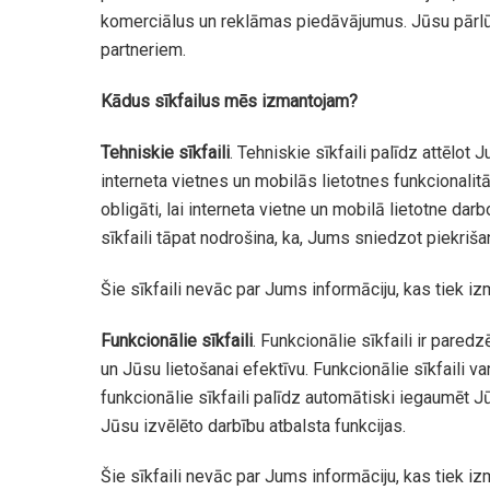
komerciālus un reklāmas piedāvājumus. Jūsu pārlūk
partneriem.
Kādus sīkfailus mēs izmantojam?
Tehniskie sīkfaili
. Tehniskie sīkfaili palīdz attēlot
interneta vietnes un mobilās lietotnes funkcionali
obligāti, lai interneta vietne un mobilā lietotne da
sīkfaili tāpat nodrošina, ka, Jums sniedzot piekrišan
Šie sīkfaili nevāc par Jums informāciju, kas tiek 
Funkcionālie sīkfaili
. Funkcionālie sīkfaili ir paredz
un Jūsu lietošanai efektīvu. Funkcionālie sīkfaili v
funkcionālie sīkfaili palīdz automātiski iegaumēt J
Jūsu izvēlēto darbību atbalsta funkcijas.
Šie sīkfaili nevāc par Jums informāciju, kas tiek 