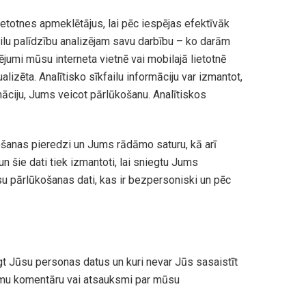
ietotnes apmeklētājus, lai pēc iespējas efektīvāk
ilu palīdzību analizējam savu darbību – ko darām
ējumi mūsu interneta vietnē vai mobilajā lietotnē
lizēta. Analītisko sīkfailu informāciju var izmantot,
māciju, Jums veicot pārlūkošanu. Analītiskos
košanas pieredzi un Jums rādāmo saturu, kā arī
n šie dati tiek izmantoti, lai sniegtu Jums
u pārlūkošanas dati, kas ir bezpersoniski un pēc
iegt Jūsu personas datus un kuri nevar Jūs sasaistīt
nīmu komentāru vai atsauksmi par mūsu