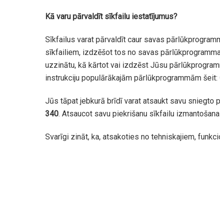
Kā varu pārvaldīt sīkfailu iestatījumus?
Sīkfailus varat pārvaldīt caur savas pārlūkprogramm
sīkfailiem, izdzēšot tos no savas pārlūkprogrammas,
uzzinātu, kā kārtot vai izdzēst Jūsu pārlūkprogram
instrukciju populārākajām pārlūkprogrammām šeit:
Jūs tāpat jebkurā brīdī varat atsaukt savu sniegto
340
. Atsaucot savu piekrišanu sīkfailu izmantošana
Svarīgi zināt, ka, atsakoties no tehniskajiem, funkci