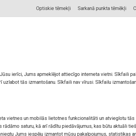
Optiskie tēmekļi
Sarkanā punkta tēmēkļi
C
i uz Jūsu ierīci, Jums apmeklējot attiecīgo interneta vietni. Sīkfai
ī uzlabot tās izmantošanu. Sīkfaili nav vīrusi. Sīkfailu izmantošan
ta vietnes un mobilās lietotnes funkcionalitāti un atvieglotu tās
 rādāmo saturu, kā arī rādītu piedāvājumus, kas būtu aktuāli tie
 sniegtu Jums iespēju izmantot mūsu pakalpojumus, statistikas 