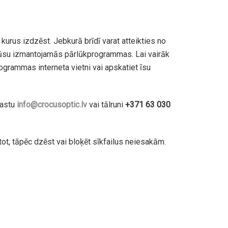
kurus izdzēst. Jebkurā brīdī varat atteikties no
no Jūsu izmantojamās pārlūkprogrammas. Lai vairāk
grammas interneta vietni vai apskatiet īsu
pastu
info@crocusoptic.lv
vai tālruni
+371 63 030
etot, tāpēc dzēst vai bloķēt sīkfailus neiesakām.