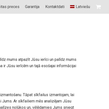
itas preces
Garantija
Kontaktdati
Latviešu
li palīdz mums atpazīt Jūsu ierīci un palīdz mums
a ir Jūsu ierīcēm un tajā esošajai informācijai
 izmantošanu. Tāpat sīkfailus izmantojam, lai
ši Jums. Ar sīkfailiem mēs analizējam Jūsu
analīzes nolūkos un, vēlēdamies Jums sniegt