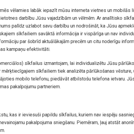
s, mēs vēlamies labāk iepazīt mūsu interneta vietnes un mobilās l
lietotnes darbību Jūsu vajadzībām un vēlmēm. Ar analītisko sīkfa
at mums palīdz uzlabot savu darbību un nodrošināt, ka Jūsu apmekl
kajiem sīkfailiem savāktā informācija ir vispārīga un nav individua
nformāciju par šobrīd aktuālākajām precēm un citu noderīgu infor
mas kampaņu efektivitāti.
omerciālos) sīkfailus izmantojam, lai individualizētu Jūsu pārlū
 mērķtiecīgajiem sīkfailiem tiek analizēta pārlūkošanas vēsture, u
ties mobilo telefonu, piedāvāt atbilstošu telefona ietvaru. Jūs
klāmas pakalpojumu partneriem.
kstu, kas ir ieviesuši papildu sīkfailus, kuriem nav iespēju sasn
t nevainojamu pakalpojuma sniegšanu. Piemēram, ļauj atstāt ano
em.