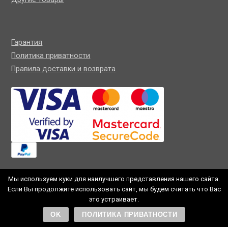
Гарантия
Политика приватности
Правила доставки и возврата
Мы используем куки для наилучшего представления нашего сайта.
Если Вы продолжите использовать сайт, мы будем считать что Вас
SIA CROCUS OPTIC
это устраивает.
Reg. Nr. 40203113458
OK
ПОЛИТИКА ПРИВАТНОСТИ
Slokas street 72-15v, RĪga, LV-1007, Latvija